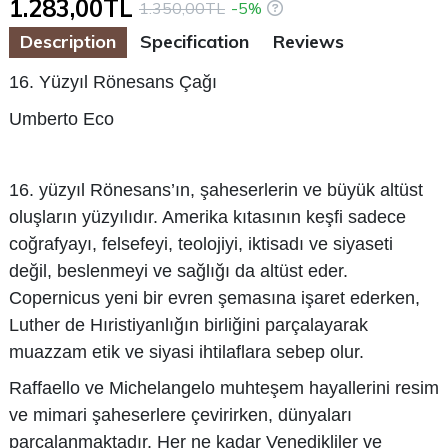
1.283,00TL
1.350,00TL
-5%
Description
Specification
Reviews
16. Yüzyıl Rönesans Çağı
Umberto Eco
16. yüzyıl Rönesans’ın, şaheserlerin ve büyük altüst
oluşların yüzyılıdır. Amerika kıtasının keşfi sadece
coğrafyayı, felsefeyi, teolojiyi, iktisadı ve siyaseti
değil, beslenmeyi ve sağlığı da altüst eder.
Copernicus yeni bir evren şemasına işaret ederken,
Luther de Hıristiyanlığın birliğini parçalayarak
muazzam etik ve siyasi ihtilaflara sebep olur.
Raffaello ve Michelangelo muhteşem hayallerini resim
ve mimari şaheserlere çevirirken, dünyaları
parçalanmaktadır. Her ne kadar Venedikliler ve