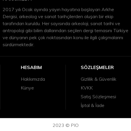
2017 yılı Ocak ayında yayın hayatına başlayan Arkhe
Dergisi, arkeolog ve sanat tarihçilerden oluşan bir ekip
tarafından kuruldu. Her sayısında arkeoloji, sanat tarihi ve
antropoloji gibi bilim dallarından seçilen dergi temasını Türkiye
ve dünyanın pek çok noktasından konu ile ilgili çalışmalarını
sürdürmektedir.
HESABIM
SÖZLEŞMELER
Hakkımızda
Gizlilik & Güvenlik
Künye
KVKK
Satış Sözleşmesi
İptal & İade
2023 © PIO