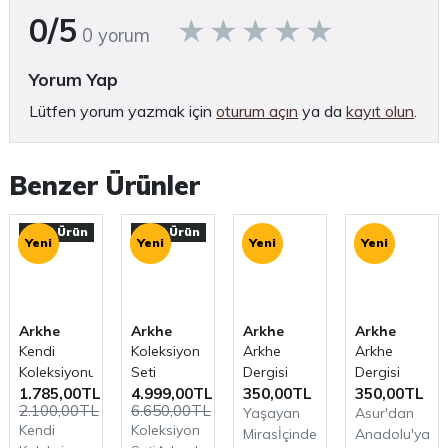
0/5
0 yorum
Yorum Yap
Lütfen yorum yazmak için
oturum açın
ya da
kayıt olun
.
Benzer Ürünler
Özel Ürün
Özel Ürün
Yeni
Yeni
Yeni
Yeni
Arkhe
Arkhe
Arkhe
Arkhe
Kendi
Koleksiyon
Arkhe
Arkhe
Koleksiyonunu
Seti
Dergisi
Dergisi
1.785,00TL
4.999,00TL
350,00TL
350,00TL
Oluştur
Sayı 30:
Sayı 31:
2.100,00TL
6.650,00TL
Yaşayan
Asur'dan
Yaşayan
Asur'dan
Kendi
Koleksiyon
Mirasİçindekiler: Aliağa
Anadolu'ya:
Miras
Anadolu'ya: