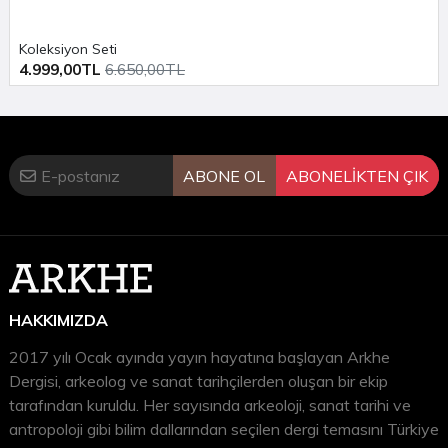
Koleksiyon Seti
4.999,00TL
6.650,00TL
ABONE OL
ABONELİKTEN ÇIK
HAKKIMIZDA
2017 yılı Ocak ayında yayın hayatına başlayan Arkhe
Dergisi, arkeolog ve sanat tarihçilerden oluşan bir ekip
tarafından kuruldu. Her sayısında arkeoloji, sanat tarihi ve
antropoloji gibi bilim dallarından seçilen dergi temasını Türkiye