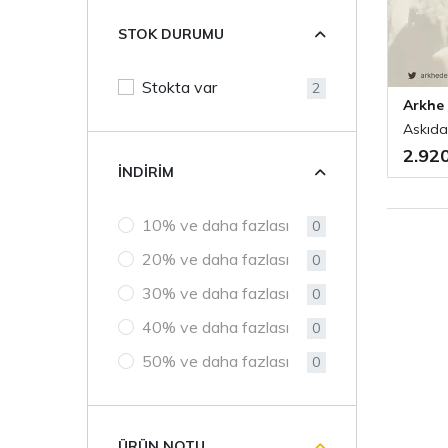
STOK DURUMU
Stokta var
2
Arkhe
Askıda
2.92
İNDIRIM
10% ve daha fazlası
0
20% ve daha fazlası
0
30% ve daha fazlası
0
40% ve daha fazlası
0
50% ve daha fazlası
0
ÜRÜN NOTU