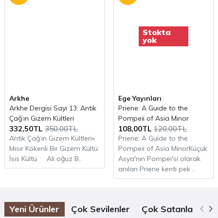
(Tanıtım bülteninden)
Arkeolojiye dair daha fazla içerik için
Stokta
Arkhe Arkeoloji Dergisi
,
Arkhe Konsept
ve
yok
Arkhe Kitap
bölümlerini ziyaret etmeyi unutmayın.
Arkhe
Ege Yayınları
Arkhe Dergisi Sayı 13: Antik
Priene: A Guide to the
Çağ’ın Gizem Kültleri
Pompeii of Asia Minor
332,50TL
350,00TL
108,00TL
120,00TL
Antik Çağ’ın Gizem Kültleri»
Priene: A Guide to the
Mısır Kökenli Bir Gizem Kültü:
Pompeii of Asia MinorKüçük
İsis Kültü Ali oğuz B..
Asya'nın Pompei'si olarak
anılan Priene kenti pek ..
Yeni Ürünler
Çok Sevilenler
Çok Satanlar
Öz