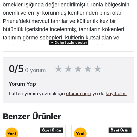
örnekler ışığında değerlendirilmiştir. Ionia bölgesinin
önemli ve en iyi korunmuş kentlerinden birisi olan
Priene’deki mevcut tanrılar ve kültler ilk kez bir
bütünlük içerisinde incelenmiş, tanrıların kökenleri,
tapınım görme sebepleri, kültlerin kutsal alan ve
Daha fazla göster
yapılarla ilişkileri, ritüeller, kült personeli, bu
görevlilerin seçimi, görev ve sorumlulukları
aydınlatılmaya çalışılmıştır. Tanrı kültlerinin yanı sıra
0/5
0 yorum
Kahraman, Kral ve İmparator Kültüne dair bulgular da
değerlendirilmiştir. Priene’de bulunan yazıtlar ve
Yorum Yap
çeşitli arkeolojik ve nümizmatik malzeme, Hellenistik
Lütfen yorum yazmak için
oturum açın
ya da
kayıt olun
.
ve Roma Dönemi’nde kentin Ionia bölgesindeki diğer
birçok kentle benzer inanış ve uygulamalara sahip
olduğunu ama bunun yanısıra ünik özellikleri de
Benzer Ürünler
bulunduğunu belgeler.
Özel Ürün
Özel Ürün
Yeni
Yeni