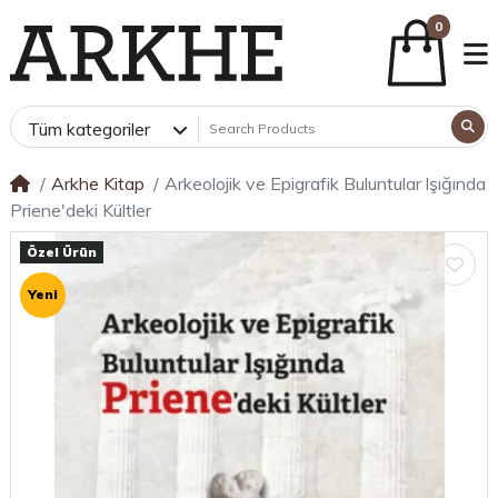
0
Tüm kategoriler
Arkhe Kitap
Arkeolojik ve Epigrafik Buluntular lşığında
Priene'deki Kültler
Özel Ürün
Yeni