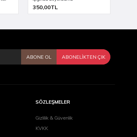
350,00TL
332,
ABONE OL
ABONELİKTEN ÇIK
SÖZLEŞMELER
Gizlilik & Güvenlik
KVKK