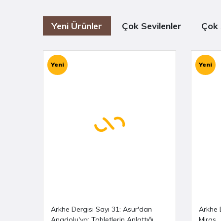
Hititlerde Diplomatik Evlilikler
-
İrem ŞÜKRAN
Yeni Ürünler
Çok Sevilenler
Çok 
Hititlerde Dans ve Müzik - D
oç. Dr.
Gülgüney
Yeni
Yeni
Ar
Arkeolojiye dair daha fazla içerik için
Arkhe Kitap
bölümlerini ziyaret etmeyi unutm
Arkhe Dergisi Sayı 31: Asur'dan
Arkhe 
Anadolu'ya: Tabletlerin Anlattığı
Miras