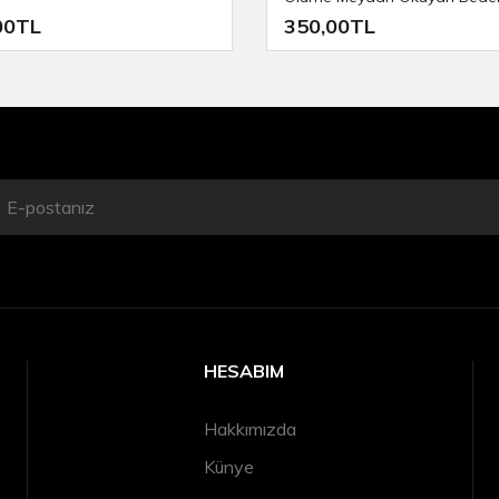
00TL
350,00TL
HESABIM
Hakkımızda
Künye