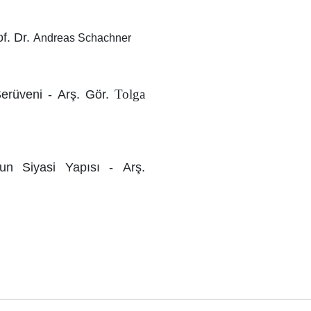
of. Dr.
Andreas Schachner
Tolga
 Serüveni - Arş. Gör.
nun Siyasi Yapısı -
Arş.