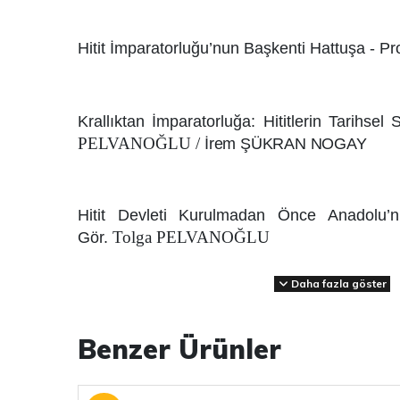
Hitit İmparatorluğu’nun Başkenti Hattuşa - Pr
Krallıktan İmparatorluğa: Hititlerin Tarihsel
PELVANOĞLU /
İrem ŞÜKRAN NOGAY 
Hitit Devleti Kurulmadan Önce Anadolu’
Tolga PELVANOĞLU
Gör.
Daha fazla göster
Hitit Mitolojisi -
Pelin Tuğçe AYDIN
Benzer Ürünler
Hititlerde Hak, Hukuk, Adalet