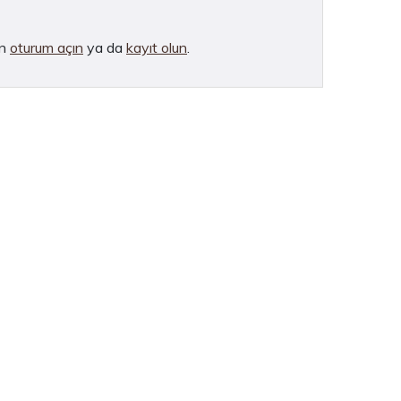
in
oturum açın
ya da
kayıt olun
.