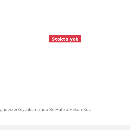
 Öğretim Gör. Burcu ÖZER
Stokta yok
 Üyesi
Zekiye Nihan Kırçıl
 Örnek
İçindekilerZeytinburnu'nda Bir Hafıza Mekanı:Kaz..
an-Alparslan