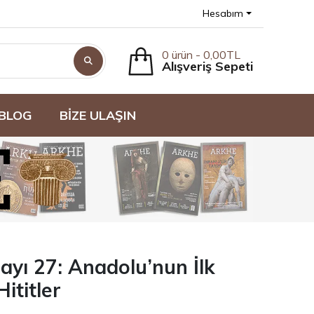
Hesabım
0 ürün - 0,00TL
Alışveriş Sepeti
BLOG
BİZE ULAŞIN
ayı 27: Anadolu’nun İlk
ititler