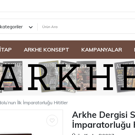
kategoriler
İTAP
ARKHE KONSEPT
KAMPANYALAR
lu’nun İlk İmparatorluğu Hititler
Arkhe Dergisi S
İmparatorluğu H