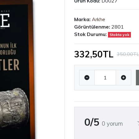
Ürün Kodu:
D0027
Marka:
Arkhe
Görüntülenme:
2801
Stok Durumu:
Stokta yok
332,50TL
350,00T
0/5
0 yorum