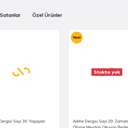
 NOGAY 
Satanlar
Özel Ürünler
 MASALCI ŞAHİN
Yeni
khe Arkeoloji Dergisi
ve
ayın.
Stokta yok
Dergisi Sayı 30: Yaşayan
Arkhe Dergisi Sayı 29: Zama
Ölüme Meydan Okuyan Beden