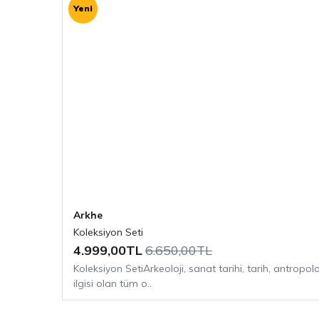
Yeni
Arkeolojiye dair daha fazla içerik için
Arkhe Ar
Arkhe Kitap
bölümlerini ziyaret etmeyi unutm
Arkhe
Koleksiyon Seti
4.999,00TL
6.650,00TL
Koleksiyon SetiArkeoloji, sanat tarihi, tarih, antropol
ilgisi olan tüm o..