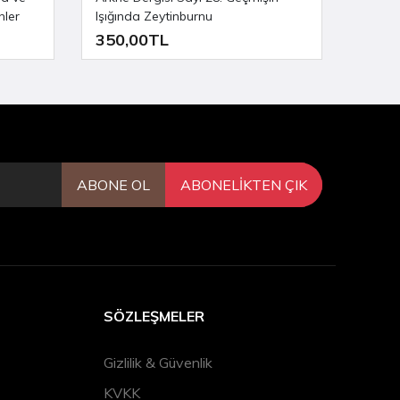
ler
Işığında Zeytinburnu
İlk İm
350,00TL
332,
ABONE OL
ABONELİKTEN ÇIK
SÖZLEŞMELER
Gizlilik & Güvenlik
KVKK