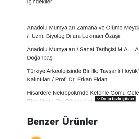
İçindekiler
Anadolu Mumyaları Zamana ve Ölüme Meyd
/
Uzm. Biyolog Dilara Lokmacı Özaşir
Anadolu Mumyaları /
Sanat Tarihçisi M.A. – 
Doğanbaş
Türkiye Arkeolojisinde Bir İlk: Tavşanlı Höyü
Kalıntıları /
Prof. Dr. Erkan Fidan
Hisardere Nekropolü'nde Kefenle Gömü Gele
Daha fazla göster
Ekin Meriç,
Dr. Gülşen Kutbay
Benzer Ürünler