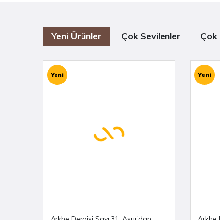
Yeni Ürünler
Çok Sevilenler
Çok 
Yeni
Yeni
Arkhe Dergisi Sayı 31: Asur'dan
Arkhe 