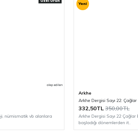
Özel Ürün
Yeni
keoloji Dergisi
ve
ayın.
alep edilen
Arkhe
Arkhe Dergisi Sayı 22: Çağla
332,50TL
350,00TL
oji, nümismatik vb alanlara
Arkhe Dergisi Sayı 22 Çağla
başladığı dönemlerden it..