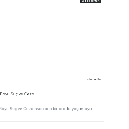
Özel Ürün
alep edilen
r Boyu Suç ve Ceza
r Boyu Suç ve Cezaİnsanların bir arada yaşamaya