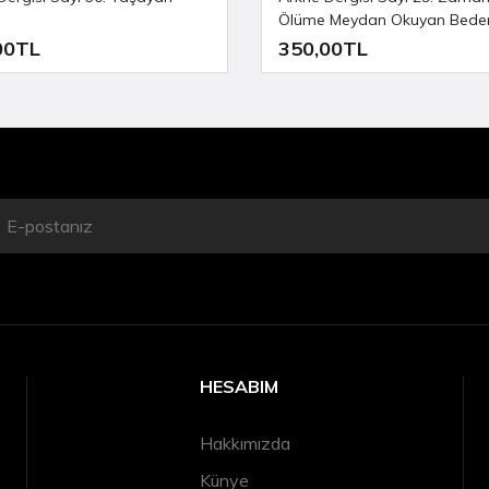
Ölüme Meydan Okuyan Beden
00TL
350,00TL
HESABIM
Hakkımızda
Künye