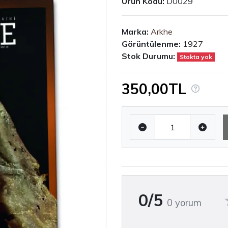
Ürün Kodu:
D0029
Marka:
Arkhe
Görüntülenme:
1927
Stok Durumu:
Stokta yok
350,00TL
0/5
0 yorum