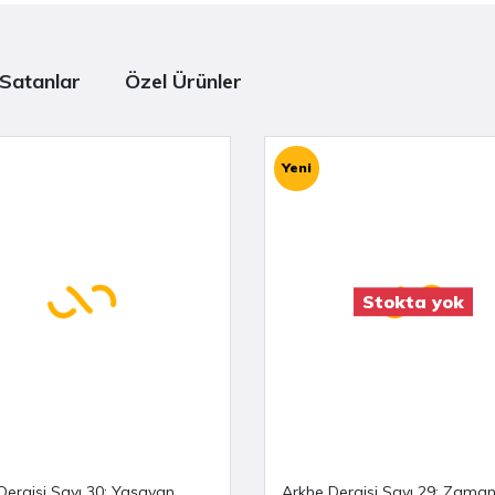
Satanlar
Özel Ürünler
Yeni
Stokta yok
Dergisi Sayı 30: Yaşayan
Arkhe Dergisi Sayı 29: Zama