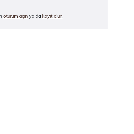
in
oturum açın
ya da
kayıt olun
.