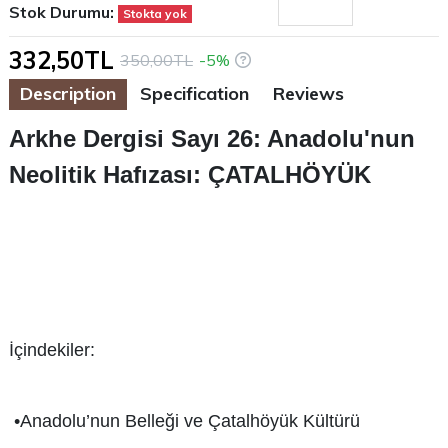
Stok Durumu:
Stokta yok
332,50TL
350,00TL
-5%
Description
Specification
Reviews
Arkhe Dergisi Sayı 26: Anadolu'nun
Neolitik Hafızası: ÇATALHÖYÜK
İçindekiler:
•
Anadolu’nun Belleği ve Çatalhöyük Kültürü