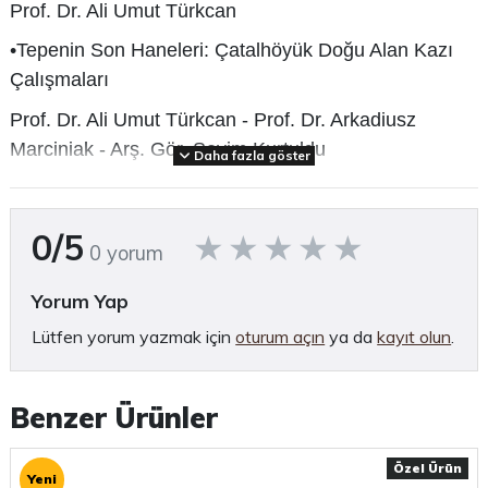
Prof. Dr. Ali Umut Türkcan
•
Tepenin Son Haneleri: Çatalhöyük Doğu Alan Kazı
Çalışmaları
Prof. Dr. Ali Umut Türkcan - Prof. Dr. Arkadiusz
Marciniak - Arş. Gör. Sevim Kurtuldu
Daha fazla göster
•
Vizyoner Bir Çatalhöyük Turizmi
Prof. Dr. Serap Özdöl Kutlu
0/5
0 yorum
•
Çatalhöyük’te Neolitik Çanak Çömleğin Bin Yıllık
Macerası
Yorum Yap
Lütfen yorum yazmak için
oturum açın
ya da
kayıt olun
.
Prof. Dr. Serap Özdöl Kutlu
•
Çatalhöyük ve Konya Ovası’nın Paleoiklimi
Benzer Ürünler
Prof. Dr. Bülent Arıkan
•
Çatalhöyük Ateşi: Neolitik Seramiklerin İzinde
Özel Ürün
Yeni
Deneysel Bir Yolculuk