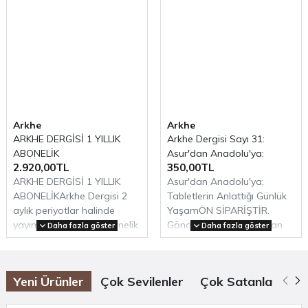
Arkeolojiye dair daha fazla içerik için
Arkhe Arkeoloji Dergisi
ve
Arkhe Kitap
bölümlerini
ziyaret etmeyi unutmayın.
Arkhe
Arkhe
ARKHE DERGİSİ 1 YILLIK
Arkhe Dergisi Sayı 31:
ABONELİK
Asur'dan Anadolu'ya:
2.920,00TL
350,00TL
Tabletlerin Anlattığı Günlük
ARKHE DERGİSİ 1 YILLIK
Asur'dan Anadolu'ya:
Yaşam
ABONELİKArkhe Dergisi 2
Tabletlerin Anlattığı Günlük
aylık periyotlar halinde
YaşamÖN SİPARİŞTİR.
yayımlanmaktadır. Abonelik
Gönderim 10.08.2026'dan
Daha fazla göster
Daha fazla göster
1..
itibar..
Yeni Ürünler
Çok Sevilenler
Çok Satanlar
Öz