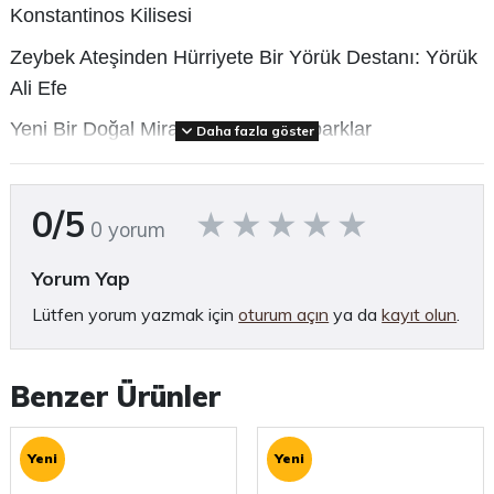
Konstantinos Kilisesi
Zeybek Ateşinden Hürriyete Bir Yörük Destanı: Yörük
Ali Efe
Yeni Bir Doğal Miras Kavramı: Jeoparklar
Daha fazla göster
Tamirevi: Enerji, Miras ve Yerellik Kesişiminde Bir
Restorasyon Deneyimi
0/5
0 yorum
İznik Roma Tiyatrosu Restorasyonu ve Çevre
Düzenleme Projesi
Yorum Yap
Lütfen yorum yazmak için
oturum açın
ya da
kayıt olun
.
Vitrindeki Fısıtlı: İzmir Kültür Sanat Fabrikası'nda
Arkeolojik Bir Karşılama
Prof. Dr. Emel Göksu ile Koruma ve Koruma
Benzer Ürünler
Planlaması Üzerine
Yeni
Yeni