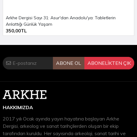
Arkhe Dergisi Sayı 31: Asur'dan Anadolu'ya: Tabletlerin
Anlattığı Günlük Yaşam
350,00TL
ABONE OL
ABONELİKTEN ÇIK
HAKKIMIZDA
2017 yılı Ocak ayında yayın hayatına başlayan Arkhe
Dergisi, arkeolog ve sanat tarihçilerden oluşan bir ekip
tarafından kuruldu. Her sayısında arkeoloji, sanat tarihi ve