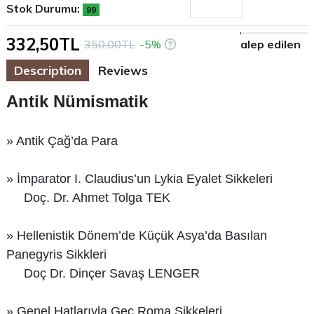
Stok Durumu:
99
332,50TL
350,00TL
-5%
alep edilen
Description
Reviews
Antik Nümismatik
» Antik Çağ’da Para
» İmparator I. Claudius’un Lykia Eyalet Sikkeleri
Doç. Dr. Ahmet Tolga TEK
» Hellenistik Dönem’de Küçük Asya’da Basılan
Panegyris Sikkleri
Doç Dr. Dinçer Savaş LENGER
» Genel Hatlarıyla Geç Roma Sikkeleri