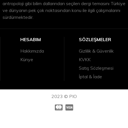
antropoloji gibi bilim dallarından seçilen dergi temasını Türkiye
ve dünyanın pek çok noktasından konu ile ilgili çalışmalarını
sürdürmektedir.
HESABIM
SÖZLEŞMELER
Hakkımızda
Gizlilik & Güvenlik
Künye
KVKK
Satış Sözleşmesi
İptal & İade
2023 © PIO