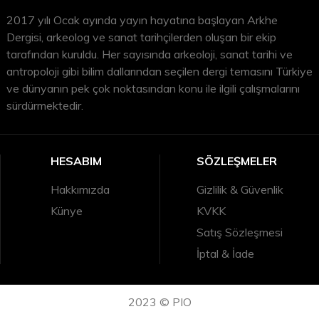
2017 yılı Ocak ayında yayın hayatına başlayan Arkhe
Dergisi, arkeolog ve sanat tarihçilerden oluşan bir ekip
tarafından kuruldu. Her sayısında arkeoloji, sanat tarihi ve
antropoloji gibi bilim dallarından seçilen dergi temasını Türkiye
ve dünyanın pek çok noktasından konu ile ilgili çalışmalarını
sürdürmektedir.
HESABIM
SÖZLEŞMELER
Hakkımızda
Gizlilik & Güvenlik
Künye
KVKK
Satış Sözleşmesi
İptal & İade
2023 © PIO