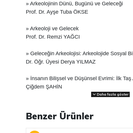
» Arkeolojinin Dünü, Bugünü ve Geleceği
Prof. Dr. Ayşe Tuba ÖKSE
» Arkeoloji ve Gelecek
Prof. Dr. Remzi YAĞCI
» Geleceğin Arkeolojisi: Arkeolojide Sosyal B
Dr. Öğr. Üyesi Derya YILMAZ
» İnsanın Bilişsel ve Düşünsel Evrimi: İlk Taş 
Çiğdem ŞAHİN
Daha fazla göster
» Urartu Seramiğinden Tophane Lülelerine S
Geçmiş, Şimdi ve Gelecek İlişkisi
Benzer Ürünler
Doç. Dr. Atilla BATMAZ