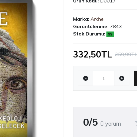
Ürün Kodu:
D0017
Marka:
Arkhe
Görüntülenme:
7843
Stok Durumu:
99
332,50TL
350,00T
0/5
0 yorum