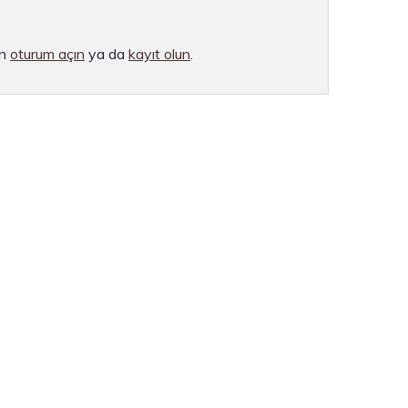
in
oturum açın
ya da
kayıt olun
.