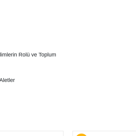
ilimlerin Rolü ve Toplum
Aletler
eramik Araştırmalarında