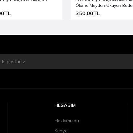
Ölüme Meydan Okuyan Beden
00TL
350,00TL
HESABIM
Hakkımızda
Künye