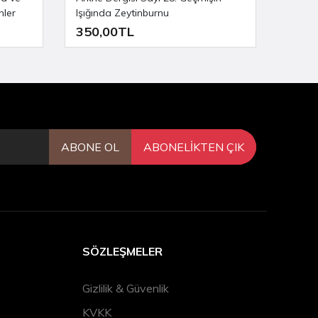
ler
Işığında Zeytinburnu
İlk İm
350,00TL
332,
ABONE OL
ABONELİKTEN ÇIK
SÖZLEŞMELER
Gizlilik & Güvenlik
KVKK