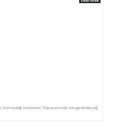
Özel Ürün
ğın Görmediği İnsanların Öyküsüİsmail GezginAntikçağ