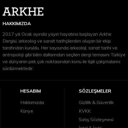
Arkeolojiye dair daha fazla içerik için
Arkhe Arkeoloji Dergisi
ve
Arkhe Kitap
bölümlerini ziyaret etmeyi unutmayın.
HAKKIMIZDA
2017 yılı Ocak ayında yayın hayatına başlayan Arkhe
Dergisi, arkeolog ve sanat tarihçilerden oluşan bir ekip
tarafından kuruldu. Her sayısında arkeoloji, sanat tarihi ve
antropoloji gibi bilim dallarından seçilen dergi temasını Türkiye
ve dünyanın pek çok noktasından konu ile ilgili çalışmalarını
sürdürmektedir.
HESABIM
SÖZLEŞMELER
Hakkımızda
Gizlilik & Güvenlik
Künye
KVKK
Satış Sözleşmesi
İptal & İade