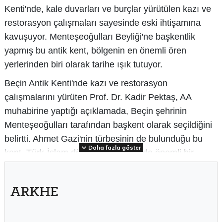
Kenti'nde, kale duvarları ve burçlar yürütülen kazı ve
restorasyon çalışmaları sayesinde eski ihtişamına
kavuşuyor. Menteşeoğulları Beyliği'ne başkentlik
yapmış bu antik kent, bölgenin en önemli ören
yerlerinden biri olarak tarihe ışık tutuyor.
Beçin Antik Kenti'nde kazı ve restorasyon
çalışmalarını yürüten Prof. Dr. Kadir Pektaş, AA
muhabirine yaptığı açıklamada, Beçin şehrinin
Menteşeoğulları tarafından başkent olarak seçildiğini
belirtti. Ahmet Gazi'nin türbesinin de bulunduğu bu
Daha fazla göster
kent, Türk-İslam dönemi yerleşiminde önemli bir
merkez olarak dikkat çekiyor.
2012 yılında UNESCO Dünya Mirası Geçici Listesi'ne
dahil edilen Beçin Antik Kenti'nde düzenli olarak kazı
çalışmaları yapıldığını ifade eden Pektaş, kentte