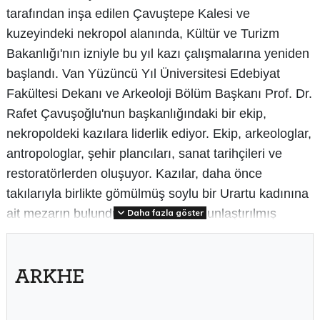
tarafından inşa edilen Çavuştepe Kalesi ve
kuzeyindeki nekropol alanında, Kültür ve Turizm
Bakanlığı'nın izniyle bu yıl kazı çalışmalarına yeniden
başlandı. Van Yüzüncü Yıl Üniversitesi Edebiyat
Fakültesi Dekanı ve Arkeoloji Bölüm Başkanı Prof. Dr.
Rafet Çavuşoğlu'nun başkanlığındaki bir ekip,
nekropoldeki kazılara liderlik ediyor. Ekip, arkeologlar,
antropologlar, şehir plancıları, sanat tarihçileri ve
restoratörlerden oluşuyor. Kazılar, daha önce
takılarıyla birlikte gömülmüş soylu bir Urartu kadınına
ait mezarın bulunduğu noktada yoğunlaştırılmış
Daha fazla göster
durumda.
Çavuştepe Kalesi'nde gömülü olduğu düşünülen
Urartu soylularının sosyal ve ekonomik yaşantısı ile
ölü gömme adetlerine dair yeni bilgiler elde edilmesi