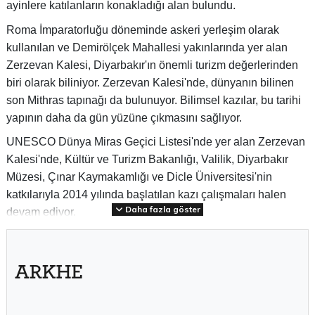
ayinlere katılanların konakladığı alan bulundu.
Roma İmparatorluğu döneminde askeri yerleşim olarak
kullanılan ve Demirölçek Mahallesi yakınlarında yer alan
Zerzevan Kalesi, Diyarbakır'ın önemli turizm değerlerinden
biri olarak biliniyor. Zerzevan Kalesi'nde, dünyanın bilinen
son Mithras tapınağı da bulunuyor. Bilimsel kazılar, bu tarihi
yapının daha da gün yüzüne çıkmasını sağlıyor.
UNESCO Dünya Miras Geçici Listesi'nde yer alan Zerzevan
Kalesi'nde, Kültür ve Turizm Bakanlığı, Valilik, Diyarbakır
Müzesi, Çınar Kaymakamlığı ve Dicle Üniversitesi'nin
katkılarıyla 2014 yılında başlatılan kazı çalışmaları halen
Daha fazla göster
devam ediyor.
Bugüne kadar yapılan kazılarda, 60 dönüm alan üzerinde
yer alan 12-15 metre yüksekliğinde ve 1200 metre
uzunluğunda sur kalıntıları, 21 metre yüksekliğinde
gözetleme ve savunma kulesi, kilise, yönetim binası,
konutlar, tahıl ve silah depoları, kaya mezarları, su kanalları