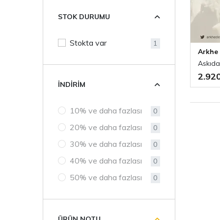
STOK DURUMU
Stokta var
1
Arkhe
Askıda
2.92
İNDIRIM
10% ve daha fazlası
0
20% ve daha fazlası
0
30% ve daha fazlası
0
40% ve daha fazlası
0
50% ve daha fazlası
0
ÜRÜN NOTU