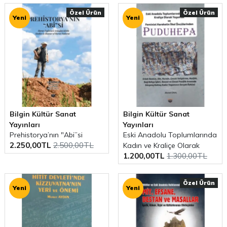
Özel Ürün
Özel Ürün
Yeni
Yeni
Bilgin Kültür Sanat
Bilgin Kültür Sanat
Yayınları
Yayınları
Prehistorya’nın "Abi’’si
Eski Anadolu Toplumlarında
2.250,00TL
2.500,00TL
Kadın ve Kraliçe Olarak
1.200,00TL
1.300,00TL
Yaşamak ve Feminist
Hareketin İlkel Öncülerinden
Puduhepa
Özel Ürün
Yeni
Yeni