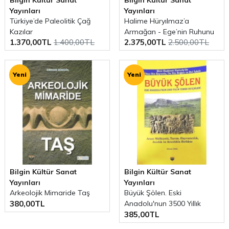
Yayınları
Yayınları
Türkiye’de Paleolitik Çağ
Halime Hüryılmaz’a
Kazılar
Armağan - Ege’nin Ruhunu
1.370,00TL
1.400,00TL
2.375,00TL
2.500,00TL
Yaşamak
Yeni
Yeni
Bilgin Kültür Sanat
Bilgin Kültür Sanat
Yayınları
Yayınları
Arkeolojik Mimaride Taş
Büyük Şölen. Eski
380,00TL
Anadolu'nun 3500 Yıllık
385,00TL
Yemek ve İçkileri