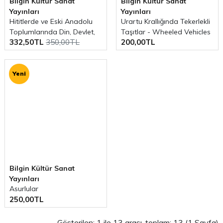
Bilgin Kültür Sanat
Bilgin Kültür Sanat
Yayınları
Yayınları
Hititlerde ve Eski Anadolu
Urartu Krallığında Tekerlekli
Toplumlarında Din, Devlet,
Taşıtlar - Wheeled Vehicles
332,50TL
350,00TL
200,00TL
Halk ve Eğlence
In The Urartian Kingdom
Yeni
Bilgin Kültür Sanat
Yayınları
Asurlular
250,00TL
Gösterilen: 1 ile 13 arası, toplam: 13 (1 Sayfa)