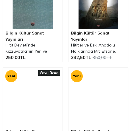
Bilgin Kültür Sanat
Bilgin Kültür Sanat
Yayınları
Yayınları
Hitit Devleti’nde
Hititler ve Eski Anadolu
Kizzuvatna’nın Yeri ve
Halklarında Mit, Efsane,
250,00TL
332,50TL
350,00TL
Önemi
Destan ve Masallar İçerik,
Köken, İlişki ve Kültürlerarası
Etkileşimler
Özel Ürün
Yeni
Yeni