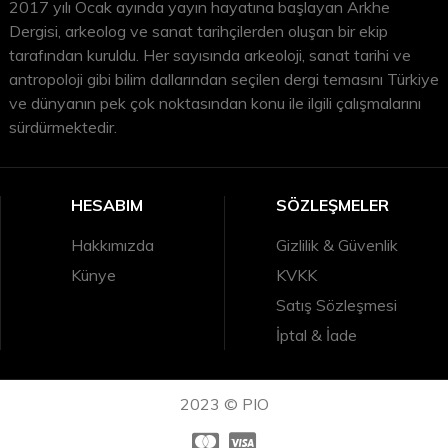
2017 yılı Ocak ayında yayın hayatına başlayan Arkhe
Dergisi, arkeolog ve sanat tarihçilerden oluşan bir ekip
tarafından kuruldu. Her sayısında arkeoloji, sanat tarihi ve
antropoloji gibi bilim dallarından seçilen dergi temasını Türkiye
ve dünyanın pek çok noktasından konu ile ilgili çalışmalarını
sürdürmektedir.
HESABIM
SÖZLEŞMELER
Hakkımızda
Gizlilik & Güvenlik
Künye
KVKK
Satış Sözleşmesi
İptal & İade
2023 © PIO