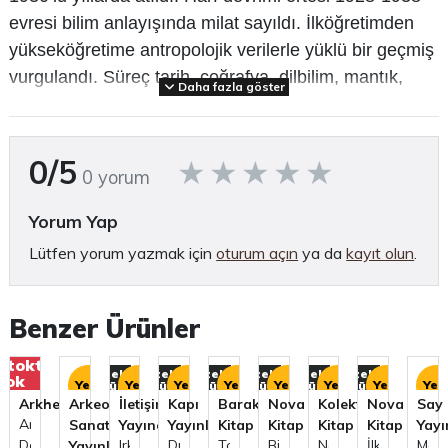
evresi bilim anlayışında milat sayıldı. İlköğretimden
yükseköğretime antropolojik verilerle yüklü bir geçmiş
vurgulandı. Süreç tarih, coğrafya, dilbilim, mantık,
Daha fazla göster
jeoloji, biyoloji başta olmak üzere geniş bir bilim
yelpazesini kuşattı. Kültür devrimi ise Anadolu insanı
üzerine Batı’daki nasırlaşmış önyargıları sorgulayan
0/5
0 yorum
bir projeye dönüştü.
Yorum Yap
Prof. Dr. Zafer Toprak, Cumhuriyet ve Antropoloji ’de
Lütfen yorum yazmak için
oturum açın
ya da
kayıt olun
.
yine çok zengin bir malzeme külliyatına dayanarak,
bunalımlı bir evrede doğayla barışık bilimsel kaygıları
belgeleriyle dile getiriyor.
Benzer Ürünler
Prof. Dr. Zafer Toprak Boğaziçi Üniversitesi Emeritüs
Stokta
Öğretim Üyesidir.
Özel
Özel
Özel
Özel
Özel
Özel
Özel
yok
Yeni
Yeni
Yeni
Yeni
Yeni
Yeni
Yeni
Yeni
Yen
Ürün
Ürün
Ürün
Ürün
Ürün
Ürün
Ürün
Arkhe
Arkeoloji
İletişim
Kapı
Baraka
Nova
Kolektif
Nova
Say
(Tanıtım bülteninden)
Arkhe
Sanat
Yayınevi
Yayınları
Kitap
Kitap
Kitap
Kitap
Yayı
Dergisi
Irkların
Dünya-
Toplumların
Bizden
Neandertal
İlk
Mod
Yayınları