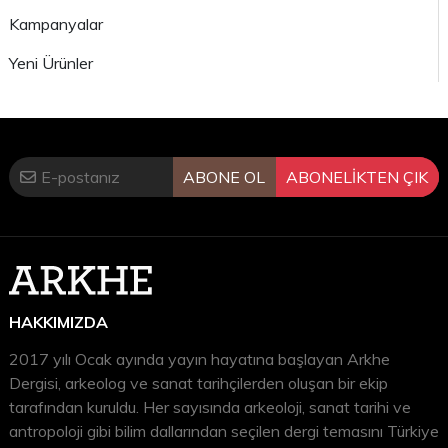
Kampanyalar
Yeni Ürünler
ABONE OL
ABONELİKTEN ÇIK
HAKKIMIZDA
2017 yılı Ocak ayında yayın hayatına başlayan Arkhe
Dergisi, arkeolog ve sanat tarihçilerden oluşan bir ekip
tarafından kuruldu. Her sayısında arkeoloji, sanat tarihi ve
antropoloji gibi bilim dallarından seçilen dergi temasını Türkiye