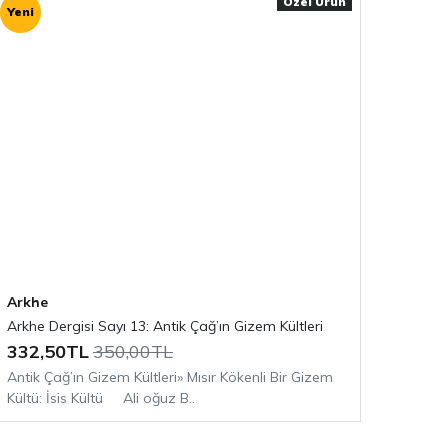
Özel Ürün
Yeni
Arkhe
Arkhe Dergisi Sayı 13: Antik Çağ’ın Gizem Kültleri
332,50TL
350,00TL
Antik Çağ’ın Gizem Kültleri» Mısır Kökenli Bir Gizem
Kültü: İsis Kültü Ali oğuz B..