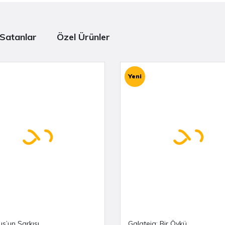
Satanlar
Özel Ürünler
Yeni
us’un Şarkısı
Galateia: Bir Öykü