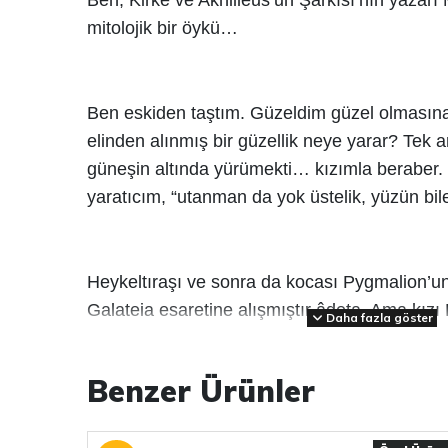
Ben, Kirke ve Akhilleus’un Şarkısı’nın yazarı
mitolojik bir öykü…
Ben eskiden taştım. Güzeldim güzel olmasına
elinden alınmış bir güzellik neye yarar? Tek a
güneşin altında yürümekti… kızımla beraber.
yaratıcım, “utanman da yok üstelik, yüzün bi
Heykeltıraşı ve sonra da kocası Pygmalion’un
Galateia esaretine alışmıştır âdeta. Ama kız
Daha fazla göster
sürüklendiğini fark edince özgürlüğüne bir a
başka bir ihtimalin peşine düşmeye karar veri
Benzer Ürünler
Edebiyattan sinemaya birçok esere ilham ver
yaratılması üzerine temel bir anlatı olan Gala