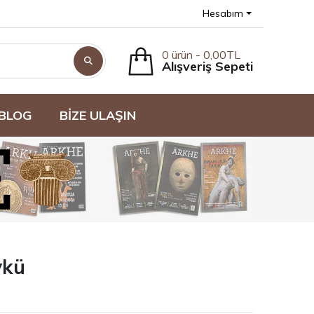
Hesabım
0 ürün - 0,00TL
Alışveriş Sepeti
BLOG
BİZE ULAŞIN
ykü