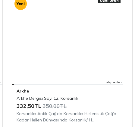
Özel Ürün
Yeni
tolojik anlatılara dönüşünü
n
alep edilen
keoloji Dergisi
ve
Arkhe
ayın.
Arkhe Dergisi Sayı 12: Korsanlık
332,50TL
350,00TL
Korsanlık» Antik Çağ’da Korsanlık» Hellenistik Çağ’a
Kadar Hellen Dünyası’nda Korsanlık/ H..