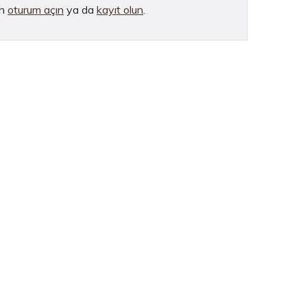
in
oturum açın
ya da
kayıt olun
.