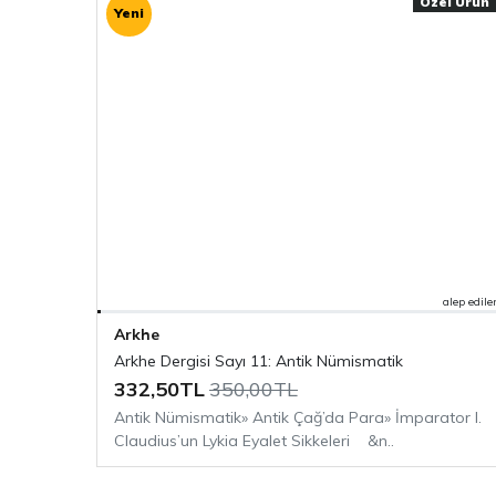
Özel Ürün
Yeni
kadının elinde yeniden hayat buluyor.
“Bir öykülüğüne de olsa Madeline Miller’ın mi
görmek harika.” —Library Journal
Ambra Garlaschelli’nin illüstrasyonlarıyla.
alep edile
Arkeolojiye dair daha fazla içerik için
Arkhe Ar
Arkhe
Arkhe Kitap
bölümlerini ziyaret etmeyi unutm
Arkhe Dergisi Sayı 11: Antik Nümismatik
332,50TL
350,00TL
Antik Nümismatik» Antik Çağ’da Para» İmparator I.
Claudius’un Lykia Eyalet Sikkeleri &n..