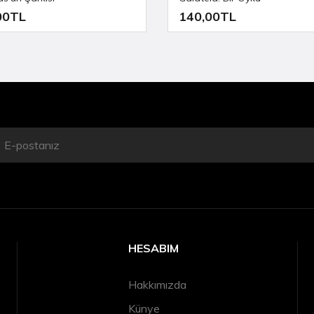
00TL
140,00TL
HESABIM
Hakkımızda
Künye