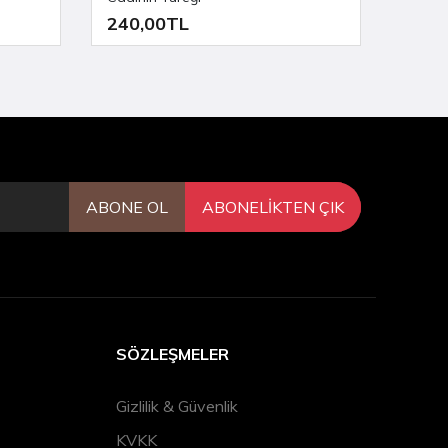
240,00TL
220,
ABONE OL
ABONELİKTEN ÇIK
SÖZLEŞMELER
Gizlilik & Güvenlik
KVKK