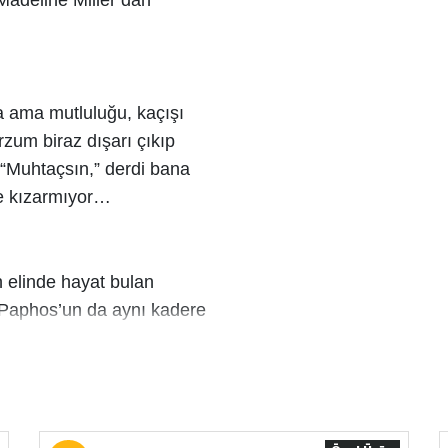
 Madeline Miller’dan
 ama mutluluğu, kaçışı
rzum biraz dışarı çıkıp
 “Muhtaçsın,” derdi bana
le kızarmıyor…
 elinde hayat bulan
ı Paphos’un da aynı kadere
n evvel ulaşmak adına
r.
en, kadının baştan
teia efsanesi bu defa bir