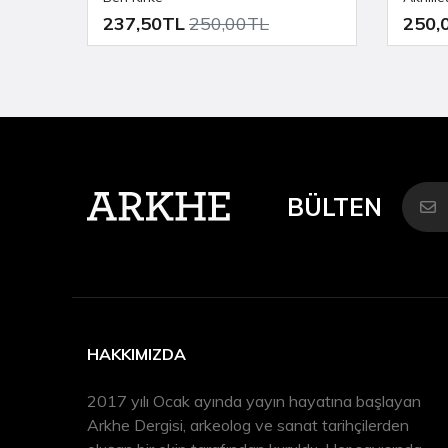
237,50TL
250,00TL
250,
BÜLTEN
HAKKIMIZDA
2017 yılı Ocak ayında yayın hayatına başlayan
Arkhe Dergisi, arkeolog ve sanat tarihçilerden