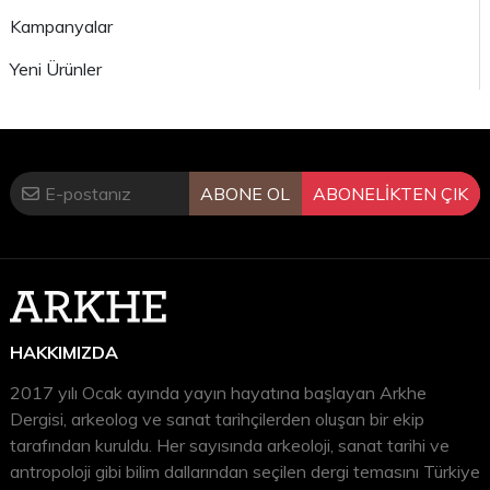
Kampanyalar
Yeni Ürünler
ABONE OL
ABONELİKTEN ÇIK
HAKKIMIZDA
2017 yılı Ocak ayında yayın hayatına başlayan Arkhe
Dergisi, arkeolog ve sanat tarihçilerden oluşan bir ekip
tarafından kuruldu. Her sayısında arkeoloji, sanat tarihi ve
antropoloji gibi bilim dallarından seçilen dergi temasını Türkiye