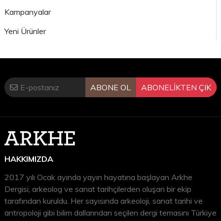
Kampanyalar
Yeni Ürünler
ABONE OL
ABONELİKTEN ÇIK
HAKKIMIZDA
2017 yılı Ocak ayında yayın hayatına başlayan Arkhe
Dergisi, arkeolog ve sanat tarihçilerden oluşan bir ekip
tarafından kuruldu. Her sayısında arkeoloji, sanat tarihi ve
antropoloji gibi bilim dallarından seçilen dergi temasını Türkiye