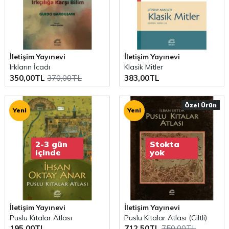
İletişim Yayınevi
İletişim Yayınevi
Irkların İcadı
Klasik Mitler
350,00TL
370,00TL
383,00TL
Özel Ürün
Yeni
Yeni
2-3 gün
Stokta
içinde
yok
İletişim Yayınevi
İletişim Yayınevi
Puslu Kıtalar Atlası
Puslu Kıtalar Atlası (Ciltli)
195,00TL
712,50TL
750,00TL