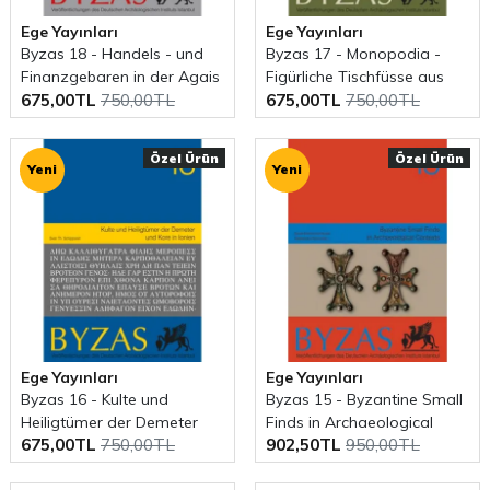
Ege Yayınları
Ege Yayınları
Byzas 18 - Handels - und
Byzas 17 - Monopodia -
Finanzgebaren in der Agais
Figürliche Tischfüsse aus
675,00TL
750,00TL
675,00TL
750,00TL
im 5. Jh v. Chr.
Kleinasien
Özel Ürün
Özel Ürün
Yeni
Yeni
Ege Yayınları
Ege Yayınları
Byzas 16 - Kulte und
Byzas 15 - Byzantine Small
Heiligtümer der Demeter
Finds in Archaeological
675,00TL
750,00TL
902,50TL
950,00TL
und Kore in Ionien
Contexts