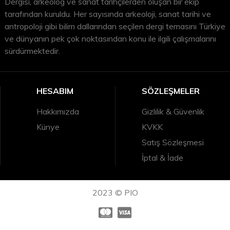
Dergisi, arkeolog ve sanat tarihçilerden oluşan bir ekip
tarafından kuruldu. Her sayısında arkeoloji, sanat tarihi ve
antropoloji gibi bilim dallarından seçilen dergi temasını Türkiye
ve dünyanın pek çok noktasından konu ile ilgili çalışmalarını
sürdürmektedir.
HESABIM
SÖZLEŞMELER
Hakkımızda
Gizlilik & Güvenlik
Künye
KVKK
Satış Sözleşmesi
İptal & İade
2023 © PIO