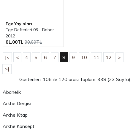
Ege Yayınları
Ege Defterleri 03 - Bahar
2012
81,00TL
90,00TL
|<
<
4
5
6
7
8
9
10
11
12
>
>|
Gösterilen: 106 ile 120 arası, toplam: 338 (23 Sayfa)
Abonelik
Arkhe Dergisi
Arkhe Kitap
Arkhe Konsept