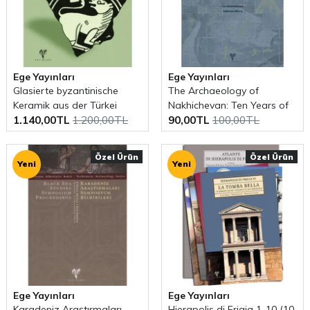
Ege Yayınları
Ege Yayınları
Glasierte byzantinische
The Archaeology of
Keramik aus der Türkei
Nakhichevan: Ten Years of
1.140,00TL
1.200,00TL
90,00TL
100,00TL
New Discoveries
Özel Ürün
Özel Ürün
Yeni
Yeni
Ege Yayınları
Ege Yayınları
Karadeniz Araştırmaları
Hierapolis di Frigia 1-10 (10