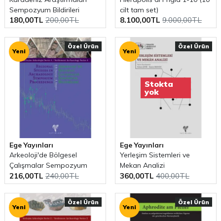
Sempozyum Bildirileri
cilt tam set)
180,00TL
200,00TL
8.100,00TL
9.000,00TL
Özel Ürün
Özel Ürün
Yeni
Yeni
Stokta
yok
Ege Yayınları
Ege Yayınları
Arkeoloji'de Bölgesel
Yerleşim Sistemleri ve
Çalışmalar Sempozyum
Mekan Analizi
216,00TL
240,00TL
360,00TL
400,00TL
Bildirileri
Özel Ürün
Özel Ürün
Yeni
Yeni