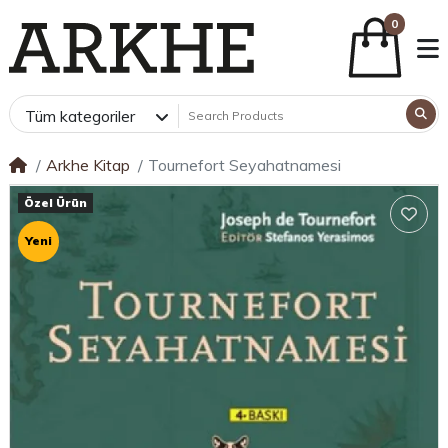
0
Tüm kategoriler
Arkhe Kitap
Tournefort Seyahatnamesi
Özel Ürün
Yeni