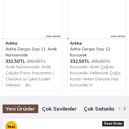
sınırlamaz, Tiflis ve Erivan’a (Revan) kadar gider ve
ona tamamen yabancı bir dünyayı yorumlamaya
çalışır. Gezileri sırasında İran’ı Batıya bağlayan ve
Anadolu boyunca uzayıp giden büyük kervan yollarını
kullanır, ilk bakışta birbirine karşıt gibi görünen, ama
alep edilen
alep edilen
Arkhe
Arkhe
aslında hep birbirine bağımlı olan ve birbirini
Arkhe Dergisi Sayı 11: Antik
Arkhe Dergisi Sayı 12:
tamamlayan Doğu ve Batı dünyaları arasındaki
Nümismatik
Korsanlık
bağların önemini vurgular. Değerli tarihçi Stefanos
332,50TL
350,00TL
332,50TL
350,00TL
Antik Nümismatik» Antik
Korsanlık» Antik Çağ’da
Yerasimos’un yazdığı giriş ve notlarla...
Çağ’da Para» İmparator I.
Korsanlık» Hellenistik Çağ’a
Claudius’un Lykia Eyalet
Kadar Hellen Dünyası’nda
Arkeolojiye dair daha fazla içerik için
Sikkeleri &n..
Korsanlık/ H..
Arkhe Arkeoloji Dergisi
ve
Arkhe Kitap
bölümlerini
ziyaret etmeyi unutmayın.
Yeni Ürünler
Çok Sevilenler
Çok Satanlar
Öz
Özel Ürün
Yeni