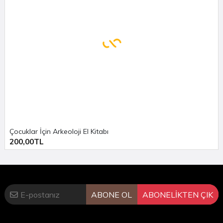
bulutl..
türküsünün hikayesini yazdı. Halide Okumuş
seramiklerin diliyle Çanakkale’yi yazdı. Eşref Bülent
Ayvacık halılarını, Ekrem Işın Gelibolu
Mevlevihanesi’ni, Ali İşmen Çanakkale’deki balıkçılık
kültürünü, Turan Takaoğlu yel değirmenlerini, Vedat
Çalışkan deve güreşlerini, Mithat Atabay şehir
nüfusunun niteliğini ve göçleri, Kenan Mortan Osman
S. Arolat ekonomisini ve Serhan Oksay ise doğasını
anlattığı yazılarıyla kitaba farklı katmanlar
Çocuklar İçin Arkeoloji El Kitabı
kazandırdılar.
200,00TL
Filiz Özdem’in hazırladığı, Yapı Kredi Yayınları’ndan
çıkan Aşklar, Savaşlar, Kahramanlar ve Çanakkale
kitabında Çanakkale şehri, Tahsin Aydoğmuş’un
objektifinden hayat buldu.
ABONE OL
ABONELİKTEN ÇIK
(Tanıtım bülteninden)