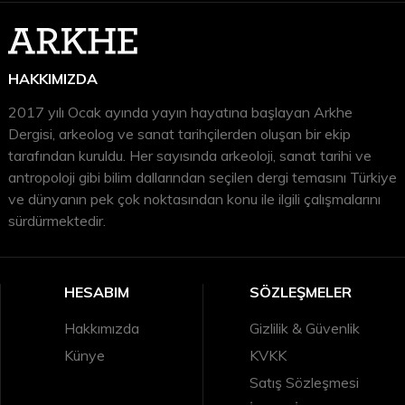
Arkeolojiye dair daha fazla içerik için
Arkhe Arkeoloji Dergisi
,
Arkhe Konsept
ve
Arkhe Kitap
bölümlerini ziyaret etmeyi unutmayın.
HAKKIMIZDA
2017 yılı Ocak ayında yayın hayatına başlayan Arkhe
Dergisi, arkeolog ve sanat tarihçilerden oluşan bir ekip
tarafından kuruldu. Her sayısında arkeoloji, sanat tarihi ve
antropoloji gibi bilim dallarından seçilen dergi temasını Türkiye
ve dünyanın pek çok noktasından konu ile ilgili çalışmalarını
sürdürmektedir.
HESABIM
SÖZLEŞMELER
Hakkımızda
Gizlilik & Güvenlik
Künye
KVKK
Satış Sözleşmesi