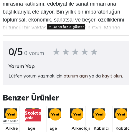
mirasına katkısını, edebiyat ile sanat mimari ana
başlıklarıyla ele alıyor. Bin yıllık bir imparatorluğun
toplumsal, ekonomik, sanatsal ve beşeri özelliklerini
Daha fazla göster
bütüncül bir yaklaşımla kavramak için Cyril Mango
bize sağlam ve kolay anlaşılır bir metin sunuyor.
(Tanıtım bülteninden)
0/5
0 yorum
Arkeolojiye dair daha fazla içerik için
Arkhe Arkeoloji Dergisi
,
Arkhe Konsept
ve
Yorum Yap
Arkhe Kitap
bölümlerini ziyaret etmeyi unutmayın.
Lütfen yorum yazmak için
oturum açın
ya da
kayıt olun
.
Benzer Ürünler
Özel
Özel
Özel
Özel
Özel
Özel
Stokta
Yeni
Yeni
Yeni
Yeni
Yeni
Yeni
Ürün
Ürün
Ürün
Ürün
Ürün
Ürün
yok
alep edilen
Arkhe
Ege
Ege
Arkeoloji
Kabalcı
Kabalcı