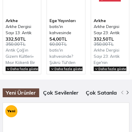
(Tanıtım bülteninden)
Arkeolojiye dair daha fazla içerik için
Arkhe Arkeoloji Dergisi
,
Arkhe Konsept
ve
Arkhe
Ege Yayınları
Arkhe
Arkhe Kitap
bölümlerini ziyaret etmeyi unutmayın.
Arkhe Dergisi
batis'in
Arkhe Dergisi
Sayı 13: Antik
kahvesinde
Sayı 23: Antik
332,50TL
54,00TL
332,50TL
Çağ’ın Gizem
Ege'nin
350,00TL
60,00TL
350,00TL
Kültleri
Unutulmuş
Antik Çağ’ın
batis'in
Arkhe Dergisi
Yurdu AİOLİS
Gizem Kültleri»
kahvesinde?
Sayı 23: Antik
Mısır Kökenli Bir
Şükrü Tül'den
Ege'nin
Gizem Kültü: İsis
şiirler ve
Unutulmuş
Daha fazla göster
Daha fazla göster
Daha fazla göster
Kültü Ali oğuz
desenler..Kim
Yurdu
B..
yabancı bu
AİOLİSSayfa
toprakta, sen
Sayısı:
Yeni Ürünler
Çok Sevilenler
Çok Satanlar
Öz
misinİncir ağaçl..
156İçindekiler:Sunu
(Prolo..
Yeni