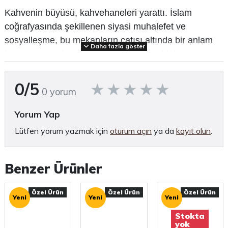
Kahvenin büyüsü, kahvehaneleri yarattı. İslam
coğrafyasında şekillenen siyasi muhalefet ve
sosyalleşme, bu mekanların çatısı altında bir anlam
Daha fazla göster
kazanmış, toplumsal haberleşmeden ahlak
dünyasına, mimariden eğlence hayatına uzanan yol
boyunca bu mekanların varlığı önemini hep
0/5
0 yorum
korumuştur.
Yorum Yap
Kahvehaneler, Doğu’nun ruhunu arayanlar için
Lütfen yorum yazmak için
oturum açın
ya da
kayıt olun
.
öncelikli bir gözlem alanıdır. Doğu’da Kahve ve
Kahvehaneler, bu alana farklı açılardan yaklaşan
tarihçi, sosyolog ve etnologların İstanbul, Selanik,
Benzer Ürünler
Kahire, Şam, Halep, Tahran ve Cezayir’i kuşatan
toplumsal coğrafya üzerindeki araştırmalarını bir
Özel Ürün
Özel Ürün
Özel Ürün
Yeni
Yeni
Yeni
araya getiriyor.
Stokta
yok