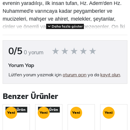
evrenin yaradılışı, ilk insan tufan, Hz. Adem'den Hz.
Nuhammed'e varıncaya kadar peygamberler ve
mucizeleri, mahşer ve ahiret, melekler, şeytanlar,
cinler ve önemli yaratıklar, burçlar, gezegenler, On İki
Daha fazla göster
İmam, Kerbela-Taziye-Maktel, ulu kişiler mitologyası,
aşk hikayeleri gibi konularda minyatürler eşliğinde bir
0/5
kültürel arkeoloji denemesine girişmiştir. Başta
0 yorum
Osmanlı ve İran olmak üzere İslam tasvir sanatındaki
Yorum Yap
resmetme anlayışının temelinde yatan hoşgörüyü
arayan ve verilen her örnekte bunun izlerini,
Lütfen yorum yazmak için
oturum açın
ya da
kayıt olun
.
sonuçlarını bulmamıza yardım eden, T.S Halman'ın
deyimiyle yazarın bilim yaşamının doruğu
Benzer Ürünler
sayılabilecek Minyatürlerle Osmanlı-İslam Mitogyası,
bu kez 50 kadar yeni minyatür eklenerek
Özel Ürün
Özel Ürün
yayımlanıyor.
Yeni
Yeni
Yeni
Yeni
(Tanıtım bülteninden)