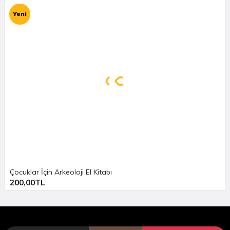
deyimleri ve kırık tabletlerin eksik çevirilerini yazar
Yeni
gözüyle tamamlayan Ural’ın bu özgün çalışmasını,
Erdoğan Oğultekin’in dönemi yansıtan, özenli çizgileri
tamamlıyor.
(Tanıtım bülteninden)
Arkeolojiye dair daha fazla içerik için
Arkhe Arkeoloji Dergisi
,
Arkhe Konsept
ve
Arkhe Kitap
bölümlerini ziyaret etmeyi unutmayın.
Çocuklar İçin Arkeoloji El Kitabı
200,00TL