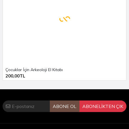
Trakya..
Y..
Çocuklar İçin Arkeoloji El Kitabı
200,00TL
ABONE OL
ABONELİKTEN ÇIK