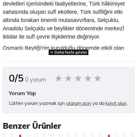
devletleri içerisindeki faaliyetlerine, Türk hâkimiyet
sahasında oluşan sufî ekollere, Türk sufîliğini etki
altında bırakan önemli mutasavvıflara, Selçuklu,
Anadolu Selçuk­lu ve beylikler döneminde merkezî
iktidar ile sufî çevre ilişkilerine değiniyor.
Os­manlı Beyliği’nin kurulduğu dönemde etkili olan
Daha fazla göster
Türkmen gruplarının muhtemel göç güzergâhındaki
coğrafyanın dinî hareketliliğini, sufîlerin yaşantısını,
erken yüz­yıllardan itibaren bu güzergâhta faaliyet
0/5
0 yorum
gösteren mutasavvıfların ve sufî ekollerin varlığını
araştıran Şahin, belki de Osmanlı tarihinin bu en
Yorum Yap
kapalı döneminin derli toplu bir analizini yapıyor.
Lütfen yorum yazmak için
oturum açın
ya da
kayıt olun
.
“Türklerin İslam’ı kabul edip benimsemesinde ticarî ve
siyasî ilişkilerin yanı sıra, Türk geleneğindeki alplık
Benzer Ürünler
motifi ile İslam’daki eren-evliyâ inancı gibi İslam
Stokta
Stokta
diniyle eski Türk dini arasındaki benzerlikler ve Türk