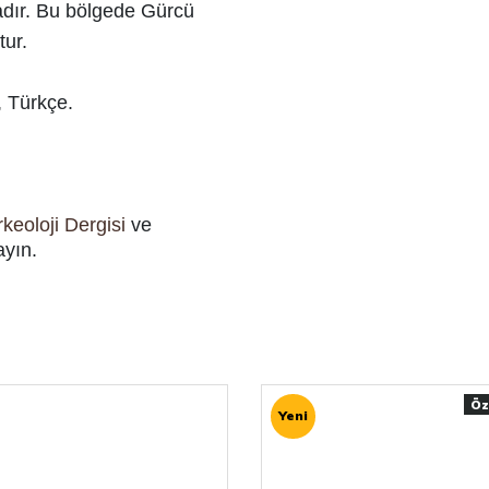
adır. Bu bölgede Gürcü
tur.
, Türkçe.
keoloji Dergisi
ve
ayın.
Öz
Yeni