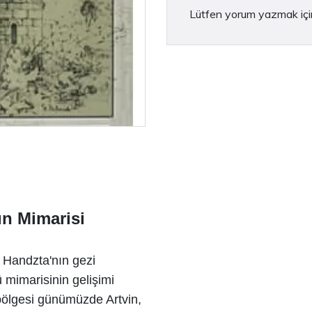
Lütfen yorum yazmak iç
ın Mimarisi
l Handzta'nın gezi
 mimarisinin gelişimi
 bölgesi günümüzde Artvin,