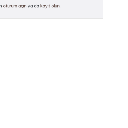
in
oturum açın
ya da
kayıt olun
.