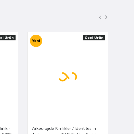
el Ürün
Özel Ürün
Yeni
Yeni
irlik -
Arkeolojide Kimlikler / Identites in
Anado