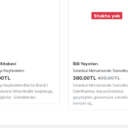
Stokta yok
Kitabevi
İBB Yayınları
yi Keşfedelim
İstanbul Mimarisinde Sanatkar
00TL
380,00TL
400,00TL
yi KeşfedelimBerta Bardi I
İstanbul Mimarisinde Sanatk
Eduard AltarribaBir başlangıç
İzleriKubilay Arpacıİstanbul,
.Iglolar, Gökdelenler,..
geçmişten günümüze sanatsa
mimari aç..