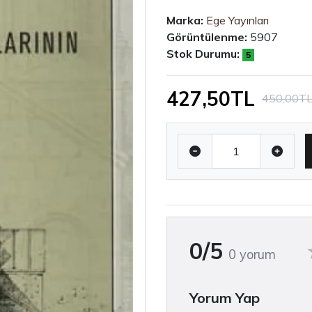
Marka:
Ege Yayınları
Görüntülenme:
5907
Stok Durumu:
5
427,50TL
450,00T
0/5
0 yorum
Yorum Yap