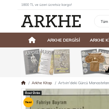
1800 TL ve üzeri ücretsiz kargo!
Tüm 
ARKHE DERGİSİ
ARKHE K
Arkhe Kitap
Artvin'deki Gürcü Manastırları
Özel Ürün
Yeni