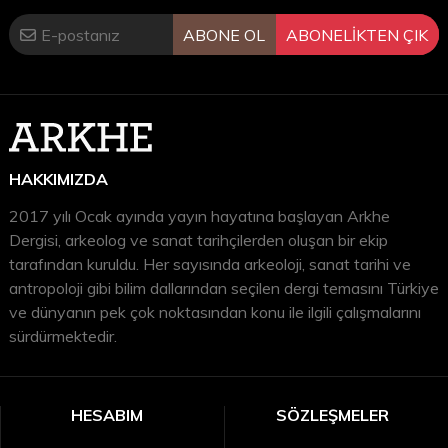
Aybüke NACAR / Güre-İkiztepe Tümülüs Buluntuları
ABONE OL
ABONELİKTEN ÇIK
Üzerinden Pers Hâkimiyeti / Güre-İkiztepe Tumulus
Finds Under the Persian Hegemony
Dilşad Ayşe KOLENOĞLU / Antik Dönem Dokuma
Endüstrisinin Günümüze Adaptasyonu / Adaptation of
Ancient Textile Industry to Today’s World
HAKKIMIZDA
Hidayet Volkan TOPAL / Romanizasyon Nedir? /
2017 yılı Ocak ayında yayın hayatına başlayan Arkhe
What is Romanization?
Dergisi, arkeolog ve sanat tarihçilerden oluşan bir ekip
Ayşe Bike BAYKARA / Roma Dönemi Pergamon’da
tarafından kuruldu. Her sayısında arkeoloji, sanat tarihi ve
antropoloji gibi bilim dallarından seçilen dergi temasını Türkiye
Uyum ve Direnç Mekânı Olarak Amfitiyatro / The
ve dünyanın pek çok noktasından konu ile ilgili çalışmalarını
Amphitheatre as a Space of Adaptation and
sürdürmektedir.
Resistance in Roman Pergamon
Selin GÜR / Pontus Krallığı Romalılaşma Süreci /
Romanization Process of the Kingdom of Pontus
HESABIM
SÖZLEŞMELER
Aygün KALINBAYRAK ERCAN / Likya’daki Roma