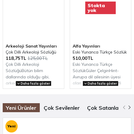
Stokta
Heykeltıraşlar
yok
Ek-2 Önemli Heykellerin Kült İsimleri, Sıfatları
ve
Arkeoloji Literatüründeki Türkçe Açıklamaları
Bibliyografya
Arkeoloji Sanat Yayınları
Alfa Yayınları
(Tanıtım bülteninden)
Çok Dilli Arkeoloji Sözlüğü
Eski Yunanca Türkçe Sözlük
Arkeolojiye dair daha fazla içerik için
118,75TL
125,00TL
510,00TL
Çok Dilli Arkeoloji
Eski Yunanca Türkçe
Arkhe Arkeoloji Dergisi
ve
Arkhe Kitap
bölümlerini
SözlüğüBütün bilim
SözlükGüler ÇelginHint-
ziyaret etmeyi unutmayın.
dallarında olduğu gibi,
Avrupa dil ailesinin üyesi
arkeolojide de terimler
olan Eski Yunanca, çeşitli
Daha fazla göster
Daha fazla göster
önemli bir so..
leh..
Yeni Ürünler
Çok Sevilenler
Çok Satanlar
Öz
Yeni