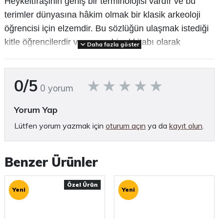
Heykeltıraşinin geniş bir terminolojisi vardır ve bu
terimler dünyasına hâkim olmak bir klasik arkeoloji
öğrencisi için elzemdir. Bu sözlüğün ulaşmak istediği
kitle öğrencilerdir ve amacı bir el kitabı olarak
Daha fazla göster
eğitimlerine katkı sağlamaktır. Kuşkusuz bir kültürün
hemen hemen her köşesine dokunan heykel
0/5
sanatının terminolojisi sözlükte genel kavramlarla
0 yorum
sınırlandırılmaya çalışılmıştır. Bu noktada bir arkeoloji
Yorum Yap
sözlüğünden farklılaşmaktadır.
Lütfen yorum yazmak için
oturum açın
ya da
kayıt olun
.
114 s, s/b resimler, Türkçe.
Benzer Ürünler
Önsöz
Giriş
Özel Ürün
Kısaltma Listesi
Yeni
Yeni
Sözlük
Ek-1 Dönemin Önemli Olayları ve Antik