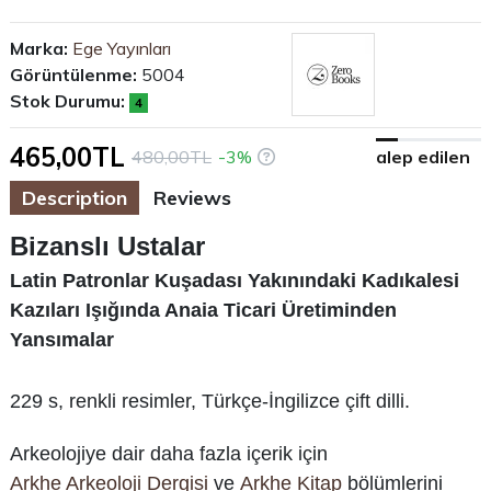
Marka:
Ege Yayınları
Görüntülenme:
5004
Stok Durumu:
4
465,00TL
480,00TL
-3%
alep edilen
Description
Reviews
Bizanslı Ustalar
Latin Patronlar Kuşadası Yakınındaki Kadıkalesi
Kazıları Işığında Anaia Ticari Üretiminden
Yansımalar
229 s, renkli resimler, Türkçe-İngilizce çift dilli.
Arkeolojiye dair daha fazla içerik için
Arkhe Arkeoloji Dergisi
ve
Arkhe Kitap
bölümlerini