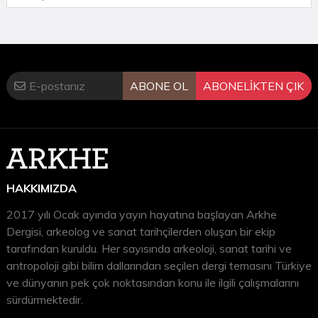
Üretiminin Latin Patronları
KISALTMALAR
SEÇİLMİŞ BİBLİYOGRAFYA
KÜÇÜK SÖZLÜK
ABONE OL
ABONELİKTEN ÇIK
KATALOG
(Tanıtım bülteninden)
HAKKIMIZDA
2017 yılı Ocak ayında yayın hayatına başlayan Arkhe
Dergisi, arkeolog ve sanat tarihçilerden oluşan bir ekip
tarafından kuruldu. Her sayısında arkeoloji, sanat tarihi ve
antropoloji gibi bilim dallarından seçilen dergi temasını Türkiye
ve dünyanın pek çok noktasından konu ile ilgili çalışmalarını
sürdürmektedir.