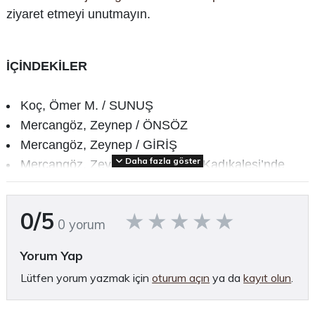
ziyaret etmeyi unutmayın.
İÇİNDEKİLER
Koç, Ömer M. / SUNUŞ
Mercangöz, Zeynep / ÖNSÖZ
Mercangöz, Zeynep / GİRİŞ
Daha fazla göster
Mercangöz, Zeynep / Kuşadası, Kadıkalesi’nde
Geç Bizans Çağı Ticari Üretimlerine İlişkin Arkeolojik
Bulgular
0/5
0 yorum
İnanan, Filiz / Zeuksippus Tipi Seramikler ve
Kuşadası, Kadıkalesi/Anaia Örnekleri
Yorum Yap
Kırmızı, Burcu / Kuşadası, Kadıkalesi/Anaia’da
Lütfen yorum yazmak için
oturum açın
ya da
kayıt olun
.
Bulunan Zeuksippus Tipi Seramiklerin Malzeme
Özellikleri ve Yapım Teknolojisi