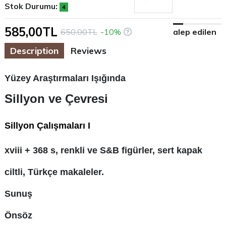
Stok Durumu:
4
585,00TL
650,00TL
-10%
alep edilen
Description
Reviews
Yüzey Araştırmaları Işığında
Sillyon ve Çevresi
Sillyon Çalışmaları I
xviii + 368 s, renkli ve S&B figürler, sert kapak
ciltli, Türkçe makaleler.
Sunuş
Önsöz