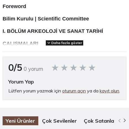
Foreword
Bilim Kurulu | Scientific Committee
I. BÖLÜM ARKEOLOJİ VE SANAT TARİHİ
ÇALIŞMALARI
Daha fazla göster
·
Murat Taşkıran
/ Pamphylia Ovasında Bir
0/5
Savunma Kenti: Sillyon
0 yorum
·
Mustafa Bilgin - Pınar Kızıltepe Bilgin - Eylem
Yorum Yap
Lütfen yorum yazmak için
oturum açın
ya da
kayıt olun
.
Özdemir
/ Yüzey Araştırmaları Işığında Sillyon
Seramikleri Üzerine Ön Değerlendirmeler
·
Bilge Yılmaz Kolancı
/ Antalya Müzesi’nde
Yeni Ürünler
Çok Sevilenler
Çok Satanlar
Öz