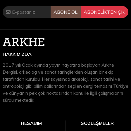
·
Ali Mıynat
/ Türk-İslâm Hâkimiyeti Yıllarında
ABONE OL
ABONELİKTEN ÇIK
Sillyon (Karahisar-ı Teke) ve Buradaki İslâmî Sikke
Buluntuları
·
Meydan Palalı
/ Sillyon Antik Kenti Türk-İslam
HAKKIMIZDA
Dönemi Kabristanı
2017 yılı Ocak ayında yayın hayatına başlayan Arkhe
II. BÖLÜM ESKİÇAĞ TARİHİ ÇALIŞMALARI
Dergisi, arkeolog ve sanat tarihçilerden oluşan bir ekip
tarafından kuruldu. Her sayısında arkeoloji, sanat tarihi ve
·
Nuray Gökalp Özdil
/ Yazıtları Işığında Sillyon’un
antropoloji gibi bilim dallarından seçilen dergi temasını Türkiye
ve dünyanın pek çok noktasından konu ile ilgili çalışmalarını
Romalılaşması Üzerine Bazı Düşünceler
sürdürmektedir.
·
Hüseyin Köker
/ 2009-10 ve 2019 Yılları Sillyon
Yüzey Araştırmaları Sikke Buluntuları
HESABIM
SÖZLEŞMELER