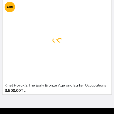
olarak ama yer yer bir macera romanı
Yeni
kadar sürükleyici bir şekilde bu kitapta yer alıyor.
İÇİNDEKİLER
ÖNSÖZ
GİRİŞ
BATI ANADOLU BÖLGESİ’NİN COĞRAFİ TANIMI
HİTİT DEVLETİ ÖNCESİNDE BATI ANADOLU
HİTİT DEVLETİ DÖNEMİNDE BATI ANADOLU VE
Kinet Höyük 2 The Early Bronze Age and Earlier Occupations
BATI ANADOLU’DAKİ İLK İSYANLAR
3.500,00TL
A. Hitit Devleti Döneminde Batı Anadolu’nun
Siyasi Yapısı