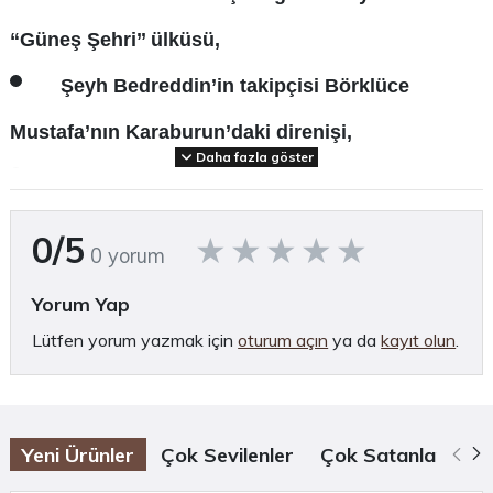
“Güneş Şehri’’ ülküsü,
Şeyh Bedreddin’in takipçisi Börklüce
Mustafa’nın Karaburun’daki direnişi,
Daha fazla göster
Batı Anadolu dağlarının sosyal isyancıları:
zeybekler,
0/5
0 yorum
Kuvvayı Milliye direnişi,
Yorum Yap
Ve Tarih Boyunca Batı Anadolu’da yer almış
Lütfen yorum yazmak için
oturum açın
ya da
kayıt olun
.
diğer isyan ve direnişlerin öyküsü tarihsel
süreklilik içinde, Batı Anadolu'nun sosyal ve
Yeni Ürünler
Çok Sevilenler
Çok Satanlar
Öz
ekonomik durumuna da yer verilerek, belgesel