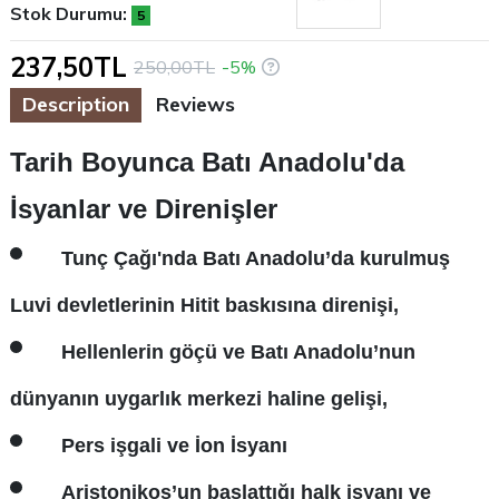
Stok Durumu:
5
237,50TL
250,00TL
-5%
Description
Reviews
Tarih Boyunca Batı Anadolu'da
İsyanlar ve Direnişler
Tunç Çağı'nda Batı Anadolu’da kurulmuş
Luvi devletlerinin Hitit baskısına direnişi,
Hellenlerin göçü ve Batı Anadolu’nun
dünyanın uygarlık merkezi haline gelişi,
Pers işgali ve İon İsyanı
Aristonikos’un başlattığı halk isyanı ve