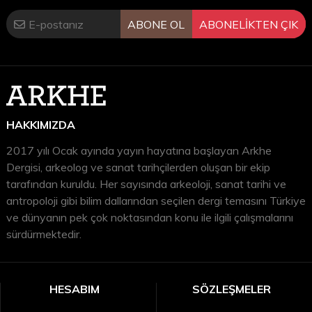
1. Arzawa Ülkeleri
ABONE OL
ABONELİKTEN ÇIK
a. Wilusa
b. Seha Nehri Ülkesi
c. Küçük Arzawa
HAKKIMIZDA
d. Mira ve uzantısı Kuvaliya
2017 yılı Ocak ayında yayın hayatına başlayan Arkhe
e. Hapalla
Dergisi, arkeolog ve sanat tarihçilerden oluşan bir ekip
tarafından kuruldu. Her sayısında arkeoloji, sanat tarihi ve
2. Lukka Ülkesi
antropoloji gibi bilim dallarından seçilen dergi temasını Türkiye
ve dünyanın pek çok noktasından konu ile ilgili çalışmalarını
3. Diğer Luvia Ülkeleri
sürdürmektedir.
4. Ahhiyawa
B. Batı Anadolu Üzerinde Hitit ve Myken Baskısı
HESABIM
SÖZLEŞMELER
C. Batı Anadolu’da Hitit Devleti Dönemi İsyanları