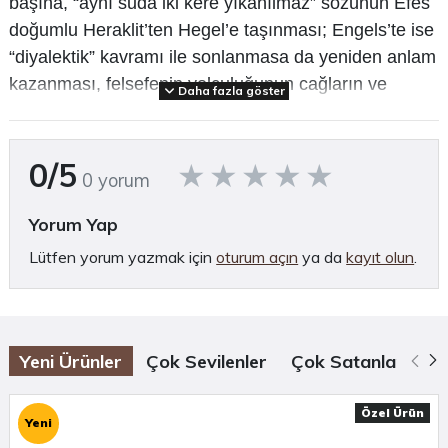
başına, “aynı suda iki kere yıkanılmaz” sözünün Efes
doğumlu Heraklit’ten Hegel’e taşınması; Engels’te ise
“diyalektik” kavramı ile sonlanmasa da yeniden anlam
kazanması, felsefenin yolculuğunun cağların ve
Daha fazla göster
sınırların cok ötesindeki anlamı hakkında belki bir fikir
verebilir. İnsanın kendisi, doğa ve spiritizması ile
düşünsel ilişkilerin bir bütünü olarak
0/5
0 yorum
tanımlayabileceğimiz felsefenin düşünce formları biz
istesek de istemesek de yaşamımıza şekil veren,
Yorum Yap
inanclarımızı ve tercihlerimizi belirleyen gizli
Lütfen yorum yazmak için
oturum açın
ya da
kayıt olun
.
efendilerimizdir. Allahtan bu düşüncelerin ömürleri
kısadır ve cabucak yok olup yerlerini yeni kalıplara
bırakırlar. İnsanlık tarihi de felsefi düşünceler de su
gibi akıp gider.
Yeni Ürünler
Çok Sevilenler
Çok Satanlar
Öz
Özel Ürün
Yeni
Biz, hep taze ve duru olduğundan kuşku