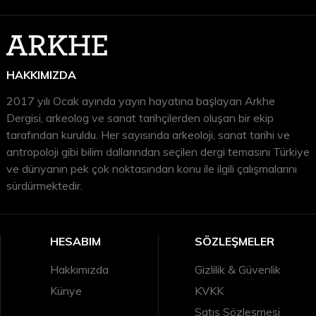
(Tanıtım bülteninden)
Arkeolojiye dair daha fazla içerik için
Arkhe Arkeoloji Dergisi
,
Arkhe Konsept
ve
Arkhe Kitap
bölümlerini ziyaret etmeyi unutmayın.
HAKKIMIZDA
2017 yılı Ocak ayında yayın hayatına başlayan Arkhe
Dergisi, arkeolog ve sanat tarihçilerden oluşan bir ekip
tarafından kuruldu. Her sayısında arkeoloji, sanat tarihi ve
antropoloji gibi bilim dallarından seçilen dergi temasını Türkiye
ve dünyanın pek çok noktasından konu ile ilgili çalışmalarını
sürdürmektedir.
HESABIM
SÖZLEŞMELER
Hakkımızda
Gizlilik & Güvenlik
Künye
KVKK
Satış Sözleşmesi