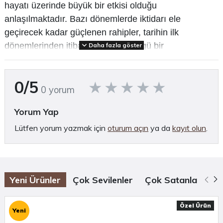
hayatı üzerinde büyük bir etkisi olduğu
anlaşılmaktadır. Bazı dönemlerde iktidarı ele
geçirecek kadar güçlenen rahipler, tarihin ilk
dönemlerinden itibaren kendine özgü bir
Daha fazla göster
kurumsallaşma, idari ve hiyerarşik yapılanma
yeteneği göstermiştir. Hem dinin hem de tanrıların
0/5
temsilcisi olarak görülen rahipler, toplumda saygın ve
0 yorum
yüksek bir statüye sahip olmuştur.
Yorum Yap
Mezopotamya Dini ve Rahiplik, insanlığın
Lütfen yorum yazmak için
oturum açın
ya da
kayıt olun
.
yolculuğunda büyük bir durak olan Mezopotamya’nın
biçimlenmesindeki temel etkenleri okuyucuya
sunuyor.
Yeni Ürünler
Çok Sevilenler
Çok Satanlar
Öz
(Tanıtım bülteninden)
Özel Ürün
Arkeolojiye dair daha fazla içerik için
Yeni
Arkhe Arkeoloji Dergisi
,
Arkhe Konsept
ve