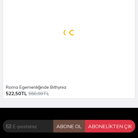
Arkhe Kitap
bölümlerini ziyaret etmeyi unutmayın.
Roma Egemenliğinde Bıthynia
522,50TL
550,00TL
ABONE OL
ABONELİKTEN ÇIK