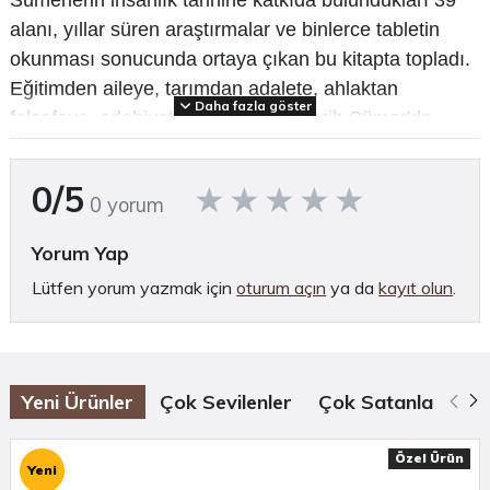
Sümerlerin insanlık tarihine katkıda bulundukları 39
alanı, yıllar süren araştırmalar ve binlerce tabletin
okunması sonucunda ortaya çıkan bu kitapta topladı.
Eğitimden aileye, tarımdan adalete, ahlaktan
Daha fazla göster
felsefeye, edebiyattan politikaya "Tarih Sümer'de
Başlar."
0/5
0 yorum
(Tanıtım bülteninden)
Yorum Yap
Arkeolojiye dair daha fazla içerik için
Arkhe Arkeoloji Dergisi
,
Arkhe Konsept
ve
Lütfen yorum yazmak için
oturum açın
ya da
kayıt olun
.
Arkhe Kitap
bölümlerini ziyaret etmeyi unutmayın.
Yeni Ürünler
Çok Sevilenler
Çok Satanlar
Öz
Özel Ürün
Yeni