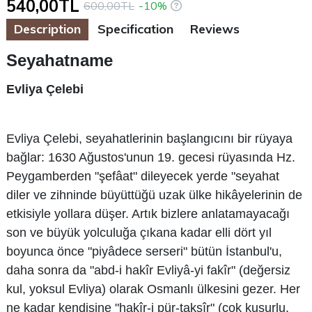
540,00TL
600,00TL
-10%
Description
Specification
Reviews
Seyahatname
Evliya Çelebi
Evliya Çelebi, seyahatlerinin başlangıcını bir rüyaya
bağlar: 1630 Ağustos'unun 19. gecesi rüyasında Hz.
Peygamberden "şefâat" dileyecek yerde "seyahat
diler ve zihninde büyüttüğü uzak ülke hikâyelerinin de
etkisiyle yollara düşer. Artık bizlere anlatamayacağı
son ve büyük yolculuğa çıkana kadar elli dört yıl
boyunca önce "piyâdece serseri" bütün İstanbul'u,
daha sonra da "abd-i hakîr Evliyâ-yi fakîr" (değersiz
kul, yoksul Evliya) olarak Osmanlı ülkesini gezer. Her
ne kadar kendisine "hakîr-i pür-taksîr" (çok kusurlu,