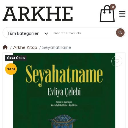
0
Tüm kategoriler
Arkhe Kitap
Seyahatname
Özel Ürün
Yeni