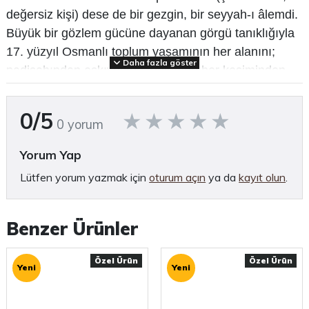
değersiz kişi) dese de bir gezgin, bir seyyah-ı âlemdi.
Büyük bir gözlem gücüne dayanan görgü tanıklığıyla
17. yüzyıl Osmanlı toplum yaşamının her alanını;
Daha fazla göster
padişahından eşkıyasına toplumun her kesiminden
insan manzaralarını, değme romancılara taş
çıkartacak özyapı betimlemeleri, güçlü bir mizah
0/5
0 yorum
anlayışı ve kıvrak bir anlatışla zamanının konuşma
diline sadık kalarak aktarır.
Yorum Yap
Bu on ciltlik yapıtın ilk altı cildi ilk kez eski yazıyla II.
Lütfen yorum yazmak için
oturum açın
ya da
kayıt olun
.
Abdülhamit döneminde (birçok bölümü
sansürlenerek) çıktı. 7. ve 8. ciltler yine eski yazıyla
Benzer Ürünler
1928'de, 9. ve 10. ciltler ise yeni yazıyla 1938'de
basıldı. Eski yazı nedeniyle ulaşılmaz olan ilk sekiz
Özel Ürün
Özel Ürün
cilt ise ancak Mustafa Nihat Özön'ün çabasıyla
Yeni
Yeni
1945'ten sonra yeni okurlarıyla buluşacaktı. Kitabın
yeni basımı Mustafa Nihat Özön' ün oğlu Nijat Özön