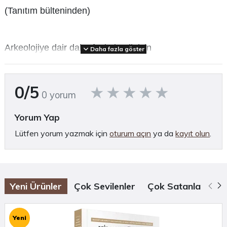
(Tanıtım bülteninden)
Arkeolojiye dair daha fazla içerik için
Daha fazla göster
Arkhe Arkeoloji Dergisi
ve
Arkhe Kitap
bölümlerini
ziyaret etmeyi unutmayın.
0/5
0 yorum
İçindekiler:
Yorum Yap
Lütfen yorum yazmak için
oturum açın
ya da
kayıt olun
.
Önsöz / Foreword
Giriş / Introduction
Katalog / Catalogue
Fibulalar / Fibulae
Yeni Ürünler
Çok Sevilenler
Çok Satanlar
Öz
Bilezikler / Bracelets
İğneler / Pins
Yeni
Aynalar / Mirrors