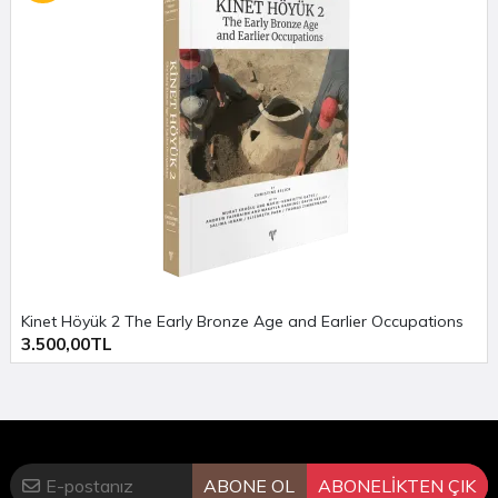
Tıp Aletleri / Medical Instruments
Kaşıklar / Scoops
Kaplar / Vessels
Buhurdanlıklar / Incense Burners
Kandiller / Oil Lamps
Değerlendirme
Evaluation
Uyum / Concordance
Kısaltmalar ve Kaynaklar / Abbreviations and
Bibliography
Kinet Höyük 2 The Early Bronze Age and Earlier Occupations
3.500,00TL
ABONE OL
ABONELİKTEN ÇIK